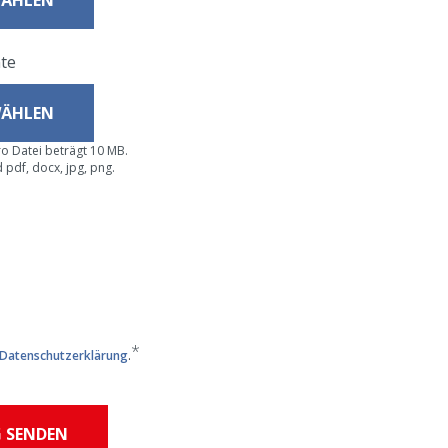
WÄHLEN
te
WÄHLEN
o Datei beträgt 10 MB.
 pdf, docx, jpg, png.
Datenschutzerklärung
.
 SENDEN