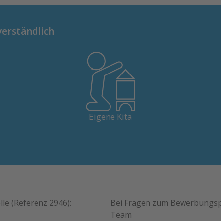
verständlich
In Solothurn und Olten bieten wir hauseigene Kitas.
Eigene Kita
lle (Referenz 2946):
Bei Fragen zum Bewerbungsp
Team