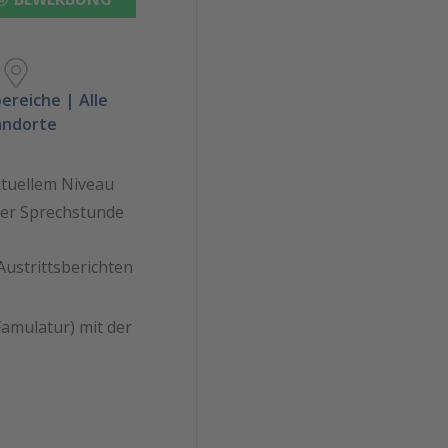
bereiche | Alle
andorte
ktuellem Niveau
 der Sprechstunde
Austrittsberichten
amulatur) mit der