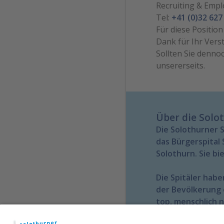
Recruiting & Emp
Tel:
+41 (0)32 627
Für diese Positio
Dank für Ihr Vers
Sollten Sie denno
unsererseits.
Über die Solo
Die Solothurner S
das Bürgerspital 
Solothurn. Sie b
Die Spitäler hab
der Bevölkerung 
top, menschlich n