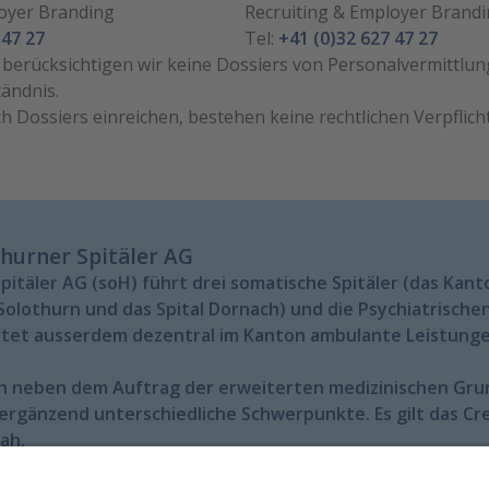
loyer Branding
Recruiting & Employer Brand
 47 27
Tel:
+41 (0)32 627 47 27
n berücksichtigen wir keine Dossiers von Personalvermittlun
tändnis.
ch Dossiers einreichen, bestehen keine rechtlichen Verpflic
thurner Spitäler AG
pitäler AG (soH) führt drei somatische Spitäler (das Kant
Solothurn und das Spital Dornach) und die Psychiatrische
ietet ausserdem dezentral im Kanton ambulante Leistunge
en neben dem Auftrag der erweiterten medizinischen Gr
ergänzend unterschiedliche Schwerpunkte. Es gilt das Cre
ah.
Weite