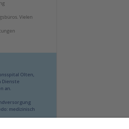
ing
gsbüros. Vielen
htungen
onsspital Olten,
n Dienste
n an.
undversorgung
do: medizinisch
re Informationen