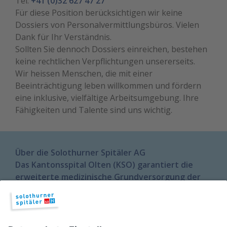
Tel:
+41 (0)32 627 47 27
Für diese Position berücksichtigen wir keine
Dossiers von Personalvermittlungsbüros. Vielen
Dank für Ihr Verständnis.
Sollten Sie dennoch Dossiers einreichen, bestehen
keine rechtlichen Verpflichtungen unsererseits.
Wir heissen Menschen, die mit einer
Beeinträchtigung leben willkommen und fördern
eine inklusive, vielfältige Arbeitsumgebung. Ihre
Fähigkeiten und Talente sind uns wichtig.
Über die Solothurner Spitäler AG
Das Kantonsspital Olten (KSO) garantiert die
erweiterte medizinische Grundversorgung der
Region Olten-Gösgen und Thal-Gäu. Rund 1'300
Mitarbeiterinnen und Mitarbeiter sorgen rund
um die Uhr für die medizinische Betreuung und
das Wohlergehen der Patientinnen und