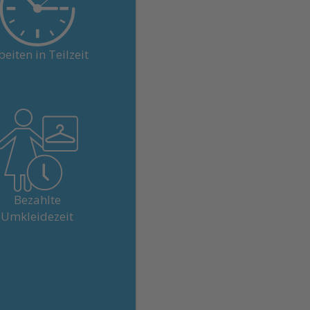
st alle unsere Stellen
nd im Teilzeitpensum
möglich.
beiten in Teilzeit
oder CHF 80.00 pro
ndermonat – bei 100 %
Pensum.
Bezahlte
Umkleidezeit