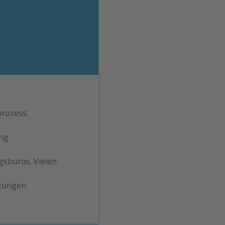
rozess:
ing
gsbüros. Vielen
htungen