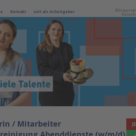
le
Kontakt
soH als Arbeitgeber
rin / Mitarbeiter
J
sreinigung Abenddienste (w/m/d)