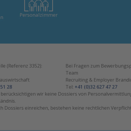
In Solothurn, Olten &
eine
Dornach – je nach
Verfügbarkeit.
n.
Personalzimmer
en
lle (Referenz 3352):
Bei Fragen zum Bewerbungsp
Team
Hauswirtschaft
Recruiting & Employer Brand
 51 28
Tel:
+41 (0)32 627 47 27
n berücksichtigen wir keine Dossiers von Personalvermittlun
tändnis.
ch Dossiers einreichen, bestehen keine rechtlichen Verpflic