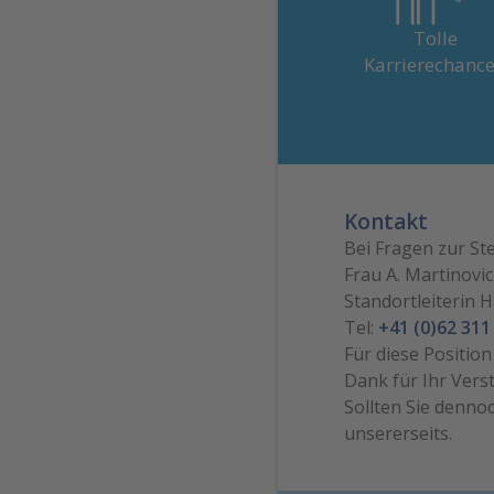
Voraussetzungen für 
Karriere im
Tolle
Gesundheitswese
Karrierechanc
Kontakt
Bei Fragen zur Ste
Frau A. Martinovic
Standortleiterin 
Tel:
+41 (0)62 311
Für diese Positio
Dank für Ihr Vers
Sollten Sie denno
unsererseits.