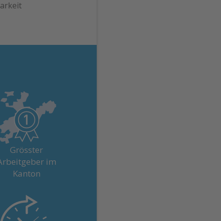
barkeit
r 4'500 Menschen aus
en verschiedensten
ufen geben ihr Bestes
Grösster
ür unsere Patienten.
Arbeitgeber im
Kanton