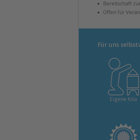
Bereitschaft zu
Offen für Verä
Für uns selbst
In Solothurn und Ol
bieten wir hauseig
Kitas.
Eigene Kita