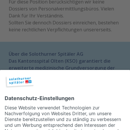
Für diese Position berücksichtigen wir keine
Dossiers von Personalvermittlungsbüros. Vielen
Dank für Ihr Verständnis.
Sollten Sie dennoch Dossiers einreichen, bestehen
keine rechtlichen Verpflichtungen unsererseits.
Über die Solothurner Spitäler AG
Das Kantonsspital Olten (KSO) garantiert die
erweiterte medizinische Grundversorgung der
Region Olten-Gösgen und Thal-Gäu. Rund 1'300
Mitarbeiterinnen und Mitarbeiter sorgen rund
um die Uhr für die medizinische Betreuung und
das Wohlergehen der Patientinnen und
Patienten. Ergänzend zur Grundversorgung
besitzt das KSO die Schwerpunktangebote
Akutgeriatrie, Wirbelsäulenchirurgie und
Urologie.