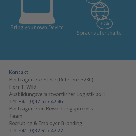
Finanzieller Beitrag (CHF
Lernende erhalten 20
30,-/Monat) an Anschaffungs-
Arbeitstage sowie max. CHF
und Betriebskosten für das
Bring your own Device
1'000,- der Kosten pro
privat genutzte Laptop.
Sprachaufenthalte
Lehrverhältnis.
Kontakt
Bei Fragen zur Stelle (Referenz 3230):
Herr T. Wild
Ausbildungsverantwortlicher Logistik soH
Tel:
+41 (0)32 627 47 46
Bei Fragen zum Bewerbungsprozess:
Team
Recruiting & Employer Branding
Tel:
+41 (0)32 627 47 27