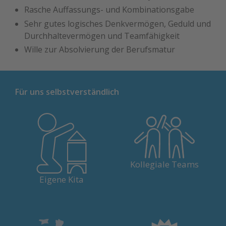
Rasche Auffassungs- und Kombinationsgabe
Sehr gutes logisches Denkvermögen, Geduld und
Durchhaltevermögen und Teamfähigkeit
Wille zur Absolvierung der Berufsmatur
Für uns selbstverständlich
Unsere Arbeit ist geprägt vom
fairen Miteinander und einem
In Solothurn und Olten bieten
Kollegiale Teams
Austausch auf Augenhöhe.
wir hauseigene Kitas.
Eigene Kita