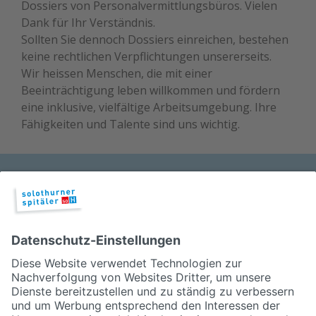
Dossiers von Personalvermittlungsbüros. Vielen
Dank für Ihr Verständnis.
Sollten Sie dennoch Dossiers einreichen, bestehen
keine rechtlichen Verpflichtungen unsererseits.
Wir heissen Menschen, die mit einer
Beeinträchtigung leben willkommen und fördern
eine inklusive, vielfältige Arbeitsumgebung. Ihre
Fähigkeiten und Talente sind uns wichtig.
Über die Solothurner Spitäler AG
Das Bürgerspital Solothurn (BSS) garantiert die
erweiterte medizinische Grundversorgung der
Stadt und Region Solothurn. Rund 2'000
Mitarbeiterinnen und Mitarbeiter sorgen rund
um die Uhr für die medizinische Betreuung und
das Wohlergehen der Patientinnen und
Patienten.