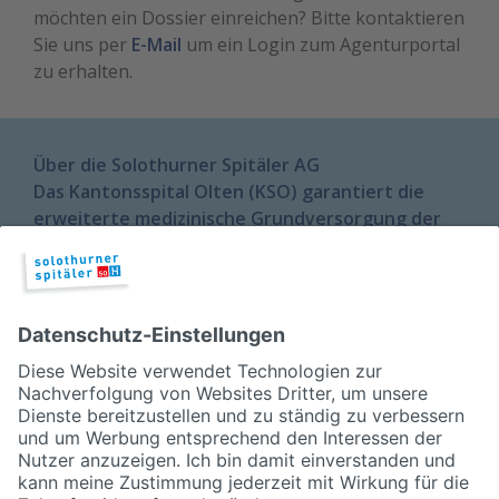
möchten ein Dossier einreichen? Bitte kontaktieren
Sie uns per
E-Mail
um ein Login zum Agenturportal
zu erhalten.
Über die Solothurner Spitäler AG
Das Kantonsspital Olten (KSO) garantiert die
erweiterte medizinische Grundversorgung der
Region Olten-Gösgen und Thal-Gäu. Rund 1'300
Mitarbeiterinnen und Mitarbeiter sorgen rund
um die Uhr für die medizinische Betreuung und
das Wohlergehen der Patientinnen und
Patienten. Ergänzend zur Grundversorgung
besitzt das KSO die Schwerpunktangebote
Akutgeriatrie, Wirbelsäulenchirurgie und
Urologie.
Weitere Informationen