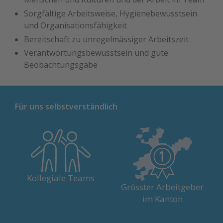
Sorgfältige Arbeitsweise, Hygienebewusstsein
und Organisationsfähigkeit
Bereitschaft zu unregelmässiger Arbeitszeit
Verantwortungsbewusstsein und gute
Beobachtungsgabe
Für uns selbstverständlich
Unsere Arbeit ist geprägt vom
Über 4'500 Menschen aus den
fairen Miteinander und einem
verschiedensten Berufen
Kollegiale Teams
Austausch auf Augenhöhe.
geben ihr Bestes für unsere
Grösster Arbeitgeber
Patienten.
im Kanton