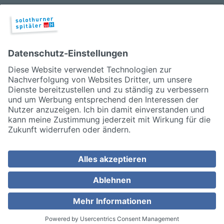
Über die Solothurner Spitäler AG
Das Bürgerspital Solothurn (BSS) garantiert die
erweiterte medizinische Grundversorgung der
Stadt und Region Solothurn. Rund 2'000
Mitarbeiterinnen und Mitarbeiter sorgen rund
um die Uhr für die medizinische Betreuung und
das Wohlergehen der Patientinnen und
Patienten.
Weitere Informationen
Weitere offene Stellen bei der Solothurner
Spitäler AG
Cookie Einstellungen
BEWERBUNG
Teilen
JETZT BEWERBEN