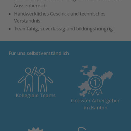
Aussenbereich
Handwerkliches Geschick und technisches
Verständnis
Teamfähig, zuverlässig und bildungshungrig
Für uns selbstverständlich
Unsere Arbeit ist geprägt vom
Über 4'500 Menschen aus den
fairen Miteinander und einem
verschiedensten Berufen
Kollegiale Teams
Austausch auf Augenhöhe.
geben ihr Bestes für unsere
Grösster Arbeitgeber
Patienten.
im Kanton