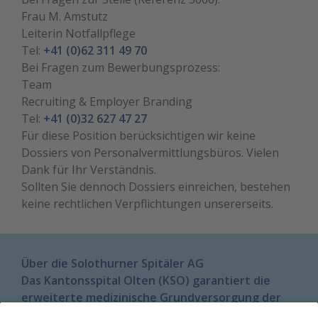
Frau M. Amstutz
Leiterin Notfallpflege
Tel:
+41 (0)62 311 49 70
Bei Fragen zum Bewerbungsprozess:
Team
Recruiting & Employer Branding
Tel:
+41 (0)32 627 47 27
Für diese Position berücksichtigen wir keine
Dossiers von Personalvermittlungsbüros. Vielen
Dank für Ihr Verständnis.
Sollten Sie dennoch Dossiers einreichen, bestehen
keine rechtlichen Verpflichtungen unsererseits.
Über die Solothurner Spitäler AG
Das Kantonsspital Olten (KSO) garantiert die
erweiterte medizinische Grundversorgung der
Region Olten-Gösgen und Thal-Gäu. Rund 1'300