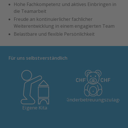
Hohe Fachkompetenz und aktives Einbringen in
die Teamarbeit
Freude an kontinuierlicher fachlicher
Weiterentwicklung in einem engagierten Team
Belastbare und flexible Persönlichkeit
Für uns selbstverständlich
Für Kindern bis 10 Jahre –
wenn beide Eltern berufstätig
In Solothurn und Olten bieten
Kinderbetreuungszulage
oder Sie alleinerziehend sind.
wir hauseigene Kitas.
Eigene Kita